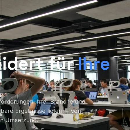
dert für
Ihre
sforderungen Ihrer Branche und
bare Ergebnisse liefern – von
hen Umsetzung.