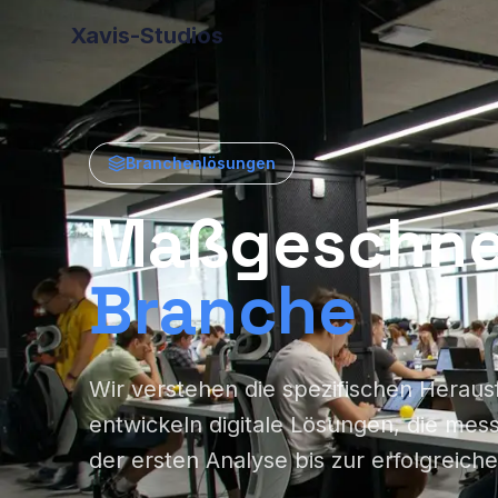
Xavis-Studios
Branchenlösungen
Maßgeschnei
Branche
Wir verstehen die spezifischen Herau
entwickeln digitale Lösungen, die mess
der ersten Analyse bis zur erfolgreic