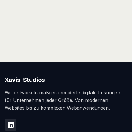
Native App oder Web-App? Wir vergleichen
beide Ansätze in Bezug auf Kosten,
Performance, Reichweite und Wartung und
helfen Ihnen bei der Entscheidung.
5. Januar 2025
5 min read
Xavis-Studios
Wir entwickeln maßgeschneiderte digitale Lösungen
für Unternehmen jeder Größe. Von modernen
Websites bis zu komplexen Webanwendungen.