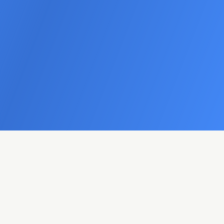
Deutlich
Mehrere
100%
Top-
Online-
mehr
Std.
Rankings
Präsenz
Mehr
Zeitersparnis
Sichtbarkeit
Anfragen