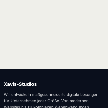
Autohandel
Mehr Verkäufe durch optimierte Multi-Plattform-
Präsenz. Automatische Bestandsaktualisierung spart
20+ Stunden pro Woche. Virtueller Showroom
Mehr erfahren
generiert 3x mehr qualifizierte Anfragen.
Xavis-Studios
Wir entwickeln maßgeschneiderte digitale Lösungen
für Unternehmen jeder Größe. Von modernen
Websites bis zu komplexen Webanwendungen.