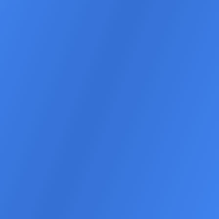
Kostenloses Erstgespräch
Beispiel ansehen
DSGVO
-konform
100%
Individuell
Messbare Ergebnisse