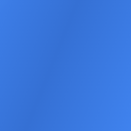
Kostenloses Erstgespräch
Beispiel ansehen
DSGVO
-konform
100%
Individuell
Messbare Ergebnisse