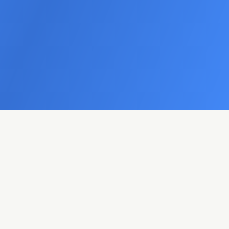
Deutlich
Spürbar
Mehrere
100%
Weniger
Mehr
Professionalität
Std.
Telefonanrufe
Neupatienten
Zeitersparnis
Viele Patienten wählen Praxen mit modernem